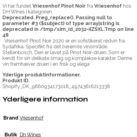
Vi har fundet
Vriesenhof Pinot Noir
fra
Vriesenhof
hos
DH Wines i kategorien
Deprecated
. Preg_replace(). Passing null to
parameter #3 ($subject) of type array|string is
deprecated in
/tmp/xim_id_2032-iIZSXL.Tmp
on line
48
. Vriesenhof Pinot Noir 2020 er en sofistikeret rødvin fra
Sydafrika. Specifikt fra det berømte vinområde
Stellenbosch. Den er lavet på Pinot Noir-druen. Som er
kendt for sin delikate smag og komplekse karakter. Denne
vin fremhæver druen i en frisk og elega
Yderlige produktinformationer.
Produkt ID.
Shopify_DK_9860934173018_49743616213338
Yderligere information
Brand
Vriesenhof
Butik
Dh Wines