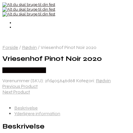
Forside
/
Rødvin
/
Vriesenhof Pinot Noir 2020
Vriesenhof Pinot Noir 2020
Købes hos Dh Wines
Varenummer (SKU):
2fd405646d68
Kategori:
Rødvin
Previous Product
Next Product
Beskrivelse
Yderligere information
Beskrivelse