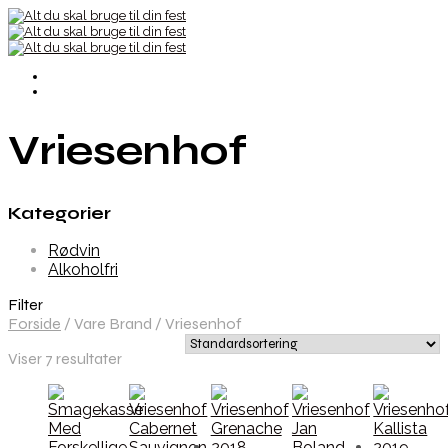
Vriesenhof
Kategorier
Rødvin
Alkoholfri
Filter
Forside
/
Vare Brand
/
Vriesenhof
Viser 7 resultater