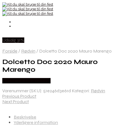
Udsalg 31%
Forside
/
Rødvin
/
Dolcetto Doc 2020 Mauro Marengo
Dolcetto Doc 2020 Mauro
Marengo
Købes hos Mere Om Vin
Varenummer (SKU):
51e246d3e61d
Kategori:
Rødvin
Previous Product
Next Product
Beskrivelse
Yderligere information