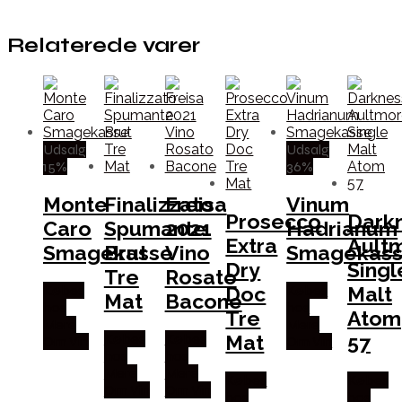
Relaterede varer
Udsalg
Udsalg
15%
36%
Monte
Finalizzato
Freisa
Vinum
Prosecco
Dark
Caro
Spumante
2021
Hadrianum
Extra
Ault
Smagekasse
Brut
Vino
Smagekas
Dry
Singl
Tre
Rosato
Doc
Malt
Købes
Købes
Mat
Bacone
hos
hos
Tre
Atom
Mere
Mere
Mat
57
Købes
Købes
Om Vin
Om Vin
hos
hos
Mere
Mere
Købes
Købes
Om Vin
Om Vin
hos
hos