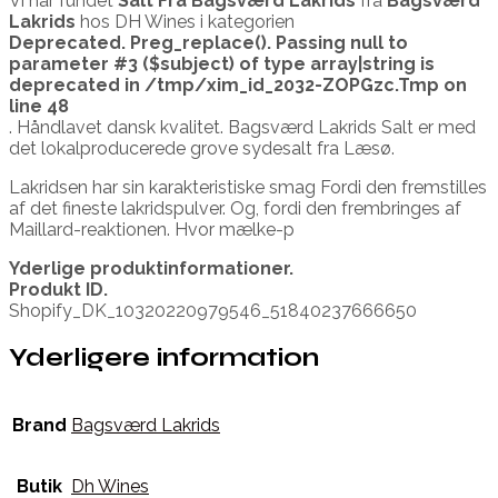
Vi har fundet
Salt Fra Bagsværd Lakrids
fra
Bagsværd
Lakrids
hos DH Wines i kategorien
Deprecated
. Preg_replace(). Passing null to
parameter #3 ($subject) of type array|string is
deprecated in
/tmp/xim_id_2032-ZOPGzc.Tmp
on
line
48
. Håndlavet dansk kvalitet. Bagsværd Lakrids Salt er med
det lokalproducerede grove sydesalt fra Læsø.
Lakridsen har sin karakteristiske smag Fordi den fremstilles
af det fineste lakridspulver. Og, fordi den frembringes af
Maillard-reaktionen. Hvor mælke-p
Yderlige produktinformationer.
Produkt ID.
Shopify_DK_10320220979546_51840237666650
Yderligere information
Brand
Bagsværd Lakrids
Butik
Dh Wines