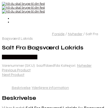
Forside
/
Nyheder
/
Salt Fra
Bagsværd Lakrids
Salt Fra Bagsværd Lakrids
Købes hos Dh Wines
Varenummer (SKU):
ba2ffdaedfda
Kategori:
Nyheder
Previous Product
Next Product
Beskrivelse
Yderligere information
Beskrivelse