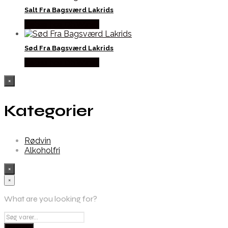
Salt Fra Bagsværd Lakrids
Købes hos Dh Wines
Sød Fra Bagsværd Lakrids
Købes hos Dh Wines
×
Kategorier
Rødvin
Alkoholfri
×
×
What are you looking for?