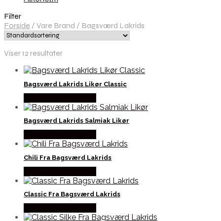
Filter
Forside
/
Vare Brand
/
Bagsværd Lakrids
Viser 12 resultater
Bagsværd Lakrids Likør Classic
Købes hos Dh Wines
Bagsværd Lakrids Salmiak Likør
Købes hos Dh Wines
Chili Fra Bagsværd Lakrids
Købes hos Dh Wines
Classic Fra Bagsværd Lakrids
Købes hos Dh Wines