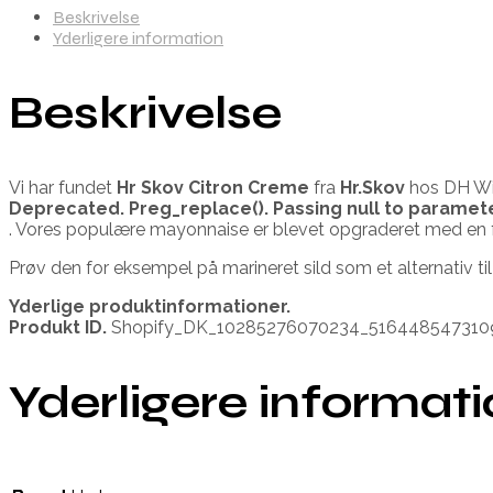
Beskrivelse
Yderligere information
Beskrivelse
Vi har fundet
Hr Skov Citron Creme
fra
Hr.Skov
hos DH Win
Deprecated
. Preg_replace(). Passing null to paramet
. Vores populære mayonnaise er blevet opgraderet med en fris
Prøv den for eksempel på marineret sild som et alternativ til
Yderlige produktinformationer.
Produkt ID.
Shopify_DK_10285276070234_516448547310
Yderligere informat