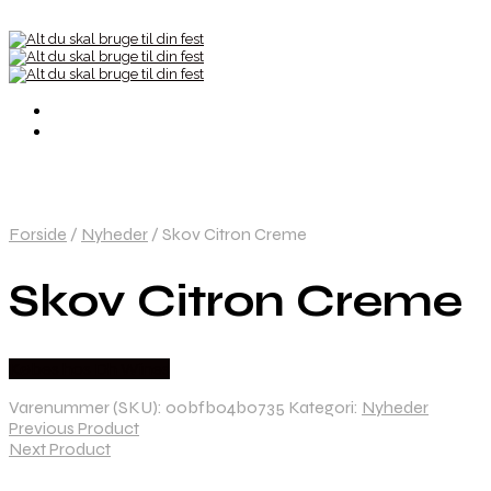
Forside
/
Nyheder
/
Skov Citron Creme
Skov Citron Creme
Købes hos Dh Wines
Varenummer (SKU):
00bfb04b0735
Kategori:
Nyheder
Previous Product
Next Product