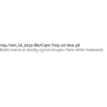
tmp/xim_id_2032-Bk7Cqm.Tmp
on line
48
ate creme er alsidig og kan bruges i flere retter i køkkenet.