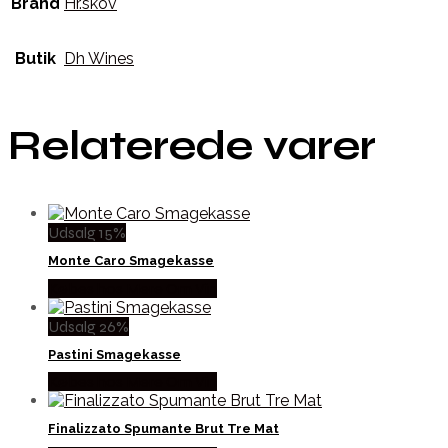
Brand
Hr.skov
Butik
Dh Wines
Relaterede varer
Udsalg 15%
Monte Caro Smagekasse
Købes hos Mere Om Vin
Udsalg 26%
Pastini Smagekasse
Købes hos Mere Om Vin
Finalizzato Spumante Brut Tre Mat