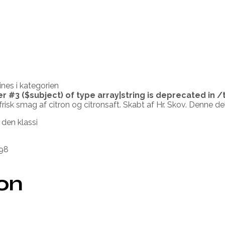
es i kategorien
er #3 ($subject) of type array|string is deprecated in
/
k smag af citron og citronsaft. Skabt af Hr. Skov. Denne delik
 den klassi
98
ion