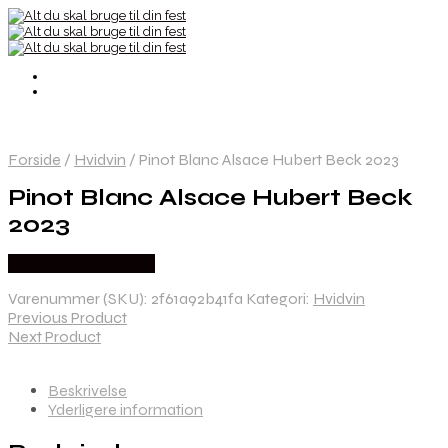
Forside
/
Hvidvin
/
Pinot Blanc Alsace Hubert Beck 2023
Pinot Blanc Alsace Hubert Beck
2023
Købes hos Dh Wines
Varenummer (SKU):
2f61a92b41fa
Kategori:
Hvidvin
Previous Product
Next Product
Beskrivelse
Yderligere information