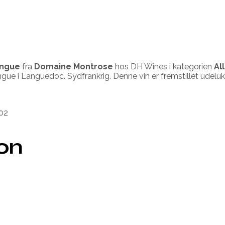
ongue
fra
Domaine Montrose
hos DH Wines i kategorien
Al
hongue i Languedoc. Sydfrankrig. Denne vin er fremstillet ud
02
ion