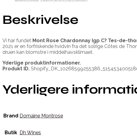
Beskrivelse
Vi har fundet
Mont Rose Chardonnay Igp C? Tes-de-th
2021 er en forfriskende hvidvin fra det solrige Côtes de T
druen kan blomstre i middelhavsklimaet.
Yderlige produktinformationer.
Produkt ID.
Shopify_DK_10268599255386_515453400518
Yderligere informat
Brand
Domaine Montrose
Butik
Dh Wines