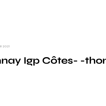
e 2021
ay Igp Côtes- -tho