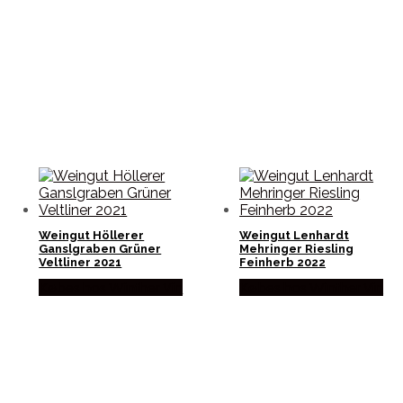
Weingut Höllerer
Weingut Lenhardt
Ganslgraben Grüner
Mehringer Riesling
Veltliner 2021
Feinherb 2022
Købes hos Winther Vin
Købes hos Winther Vin