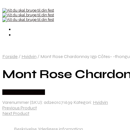
Forside
/
Hvidvin
/
Mont Rose Chardonnay Igp Côtes- -thongu
Mont Rose Chardonn
Købes hos Dh Wines
Varenummer (SKU):
ad2e01c71639
Kategori:
Hvidvin
Previous Product
Next Product
Beskrivelse
Yderligere information