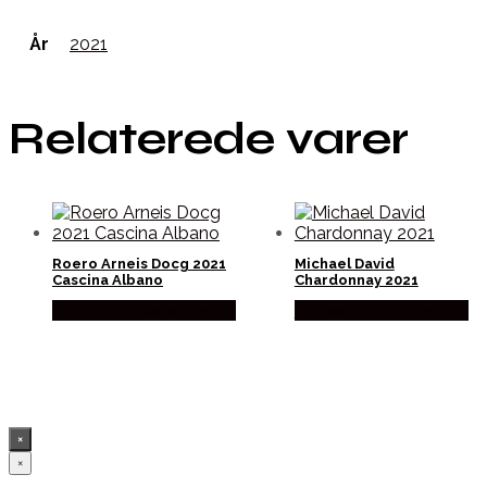
År
2021
Relaterede varer
Roero Arneis Docg 2021
Michael David
Cascina Albano
Chardonnay 2021
Købes hos Mere Om Vin
Købes hos Winther Vin
×
×