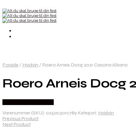
Forside
/
Hvidvin
/
Roero Arneis Docg 2021 Cascina Albano
Roero Arneis Docg 
Købes hos Mere Om Vin
Varenummer (SKU):
025ac301c789
Kategori:
Hvidvin
Previous Product
Next Product