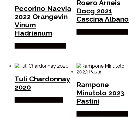
Roero Arneis
Pecorino Naevia
Docg 2021
2022 Orangevin
Cascina Albano
Vinum
Hadrianum
Købes hos Mere Om Vin
Købes hos Mere Om Vin
Tuli Chardonnay
Rampone
2020
Minutolo 2023
Pastini
Købes hos Winther Vin
Købes hos Mere Om Vin