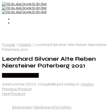
Forside
/
Hvidvin
/
Leonhard Silvaner Alte Reben Niersteiner
Paterberg 2021
Leonhard Silvaner Alte Reben
Niersteiner Paterberg 2021
Købes hos Dh Wines
Varenummer (SKU):
1c6a58d8e56d
Kategori:
Hvidvin
Previous Product
Next Product
Beskrivelse
Yderligere information