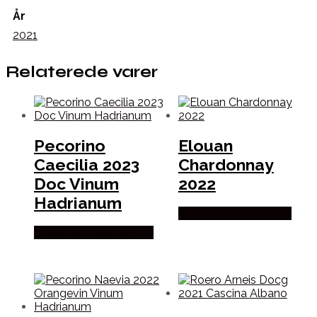
År
2021
Relaterede varer
Pecorino
Elouan
Caecilia 2023
Chardonnay
Doc Vinum
2022
Hadrianum
Købes hos Winther Vin
Købes hos Mere Om Vin