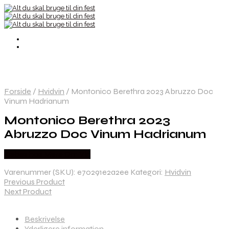
Forside
/
Hvidvin
/
Montonico Berethra 2023 Abruzzo Doc
Vinum Hadrianum
Montonico Berethra 2023
Abruzzo Doc Vinum Hadrianum
Købes hos Mere Om Vin
Varenummer (SKU):
e70291e2a2ee
Kategori:
Hvidvin
Previous Product
Next Product
Beskrivelse
Yderligere information