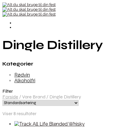
Dingle Distillery
Kategorier
Rødvin
Alkoholfri
Filter
Forside
/
Vare Brand
/
Dingle Distillery
Viser 8 resultater