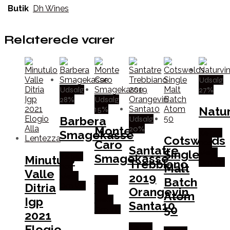
Butik
Dh Wines
Relaterede varer
Udsalg
Udsalg
27%
28%
Udsalg
15%
Natu
Udsalg
Barbera
20%
Monte
Smagekasse
Købes
Cotswolds
Caro
hos
Santatre
Single
Mere
Smagekasse
Købes
Minutulo
Trebbiano
Om Vin
Malt
hos
Valle
2019
Mere
Batch
Købes
Ditria
Om Vin
Orangevin
hos
Atom
Igp
Mere
Santa10
50
Om Vin
2021
Elogio
Købes