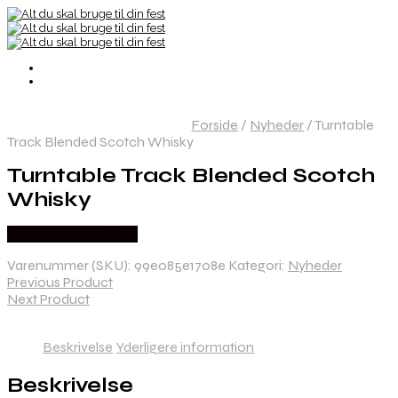
Forside
/
Nyheder
/
Turntable
Track Blended Scotch Whisky
Turntable Track Blended Scotch
Whisky
Købes hos Dh Wines
Varenummer (SKU):
99e085e1708e
Kategori:
Nyheder
Previous Product
Next Product
Beskrivelse
Yderligere information
Beskrivelse