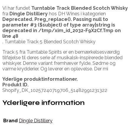
Vi har fundet
Turntable Track Blended Scotch Whisky
fra
Dingle Distillery
hos DH Wines i kategorien
Deprecated
. Preg_replace(). Passing null to
parameter #3 ($subject) of type array|string is
deprecated in
/tmp/xim_id_2032-F9X2Cf.Tmp
on
line
48
. Turntable Track 5 Blended Scotch Whisky
Track 5 fra Turntable Spirits er en bemærkelsesværdig
tilføjelse til deres serie af musikalsk-inspirerede blended
whiskyer. Denne variant fremhæver fylde. Sødme og
varme krydderier. Og leverer en oplevelse. Der mi
Yderlige produktinformationer.
Produkt ID.
Shopify_DK_10257240719706_51482991231322
Yderligere information
Brand
Dingle Distillery