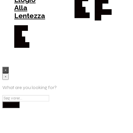
Købes
hos
Alla
hos
Mere
Winther
Lentezza
Om Vin
Vin
Købes
hos
Mere
Om Vin
×
×
What are you looking for?