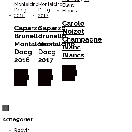
Carole
Caparzo
Caparzo
Noizet
Brunello
Brunello
Champagne
Montalcino
Montalcino
Blanc
Docg
Docg
Blancs
2016
2017
Købes
Købes
Købes
hos Dh
hos Dh
hos Dh
Wines
Wines
Wines
×
Kategorier
Rødvin