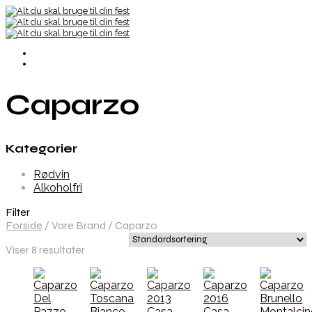
Caparzo
Kategorier
Rødvin
Alkoholfri
Filter
Forside
/
Vare Brand
/
Caparzo
Viser 8 resultater