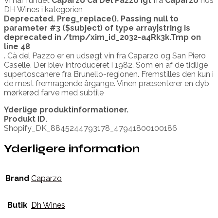
Vi har fundet
Caparzo Ca Del Pazzo Igt
fra
Caparzo
hos
DH Wines i kategorien
Deprecated
. Preg_replace(). Passing null to
parameter #3 ($subject) of type array|string is
deprecated in
/tmp/xim_id_2032-a4Rk3k.Tmp
on
line
48
. Cà del Pazzo er en udsøgt vin fra Caparzo og San Piero
Caselle. Der blev introduceret i 1982. Som en af de tidlige
supertoscanere fra Brunello-regionen. Fremstilles den kun i
de mest fremragende årgange. Vinen præsenterer en dyb
mørkerød farve med subtile
Yderlige produktinformationer.
Produkt ID.
Shopify_DK_8845244793178_47941800100186
Yderligere information
Brand
Caparzo
Butik
Dh Wines