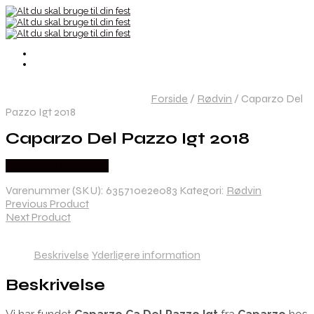
Forside
/
Rødvin
/
Caparzo Del
Pazzo Igt 2018
Caparzo Del Pazzo Igt 2018
Købes hos Dh Wines
Varenummer (SKU):
635710e2e083
Kategori:
Rødvin
Previous Product
Next Product
Beskrivelse
Yderligere information
Beskrivelse