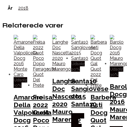
År
2018
Relaterede varer
Udsalg
20%
Udsalg
30%
Udsalg
Langhe
Santa10
10%
Baro
Doc
Sangiovese
Docg
Nascetta
2015
Amarone
Freisa
Barbera
2016
2020
Santa10
Della
2022
Asti
Maur
Mauro
Valpolicella
Quot
Docg
Mare
Købes
Marengo
Docg
Poco
Quot
hos
Mere