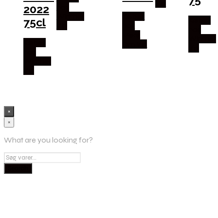
Vin
2022
hos
Winther
Købes
75cl
Købes
Vin
hos
hos
Mere
Winther
Købes
Om Vin
Vin
hos
Winther
Vin
×
×
What are you looking for?