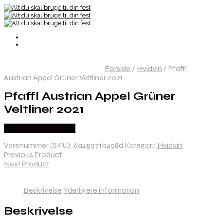
Forside
/
Hvidvin
/
Pfaffl
Austrian Appel Grüner Veltliner 2021
Pfaffl Austrian Appel Grüner
Veltliner 2021
Købes hos Dh Wines
Varenummer (SKU):
6a45971b498d
Kategori:
Hvidvin
Previous Product
Next Product
Beskrivelse
Yderligere information
Beskrivelse