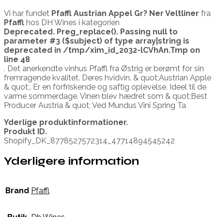
Vi har fundet
Pfaffl Austrian Appel Gr? Ner Veltliner
fra
Pfaffl
hos DH Wines i kategorien
Deprecated
. Preg_replace(). Passing null to
parameter #3 ($subject) of type array|string is
deprecated in
/tmp/xim_id_2032-lCVhAn.Tmp
on
line
48
. Det anerkendte vinhus Pfaffl fra Østrig er berømt for sin
fremragende kvalitet. Deres hvidvin. & quot;Austrian Apple
& quot;. Er en forfriskende og saftig oplevelse. Ideel til de
varme sommerdage. Vinen blev hædret som & quot;Best
Producer Austria & quot; Ved Mundus Vini Spring Ta
Yderlige produktinformationer.
Produkt ID.
Shopify_DK_8778527572314_47714894545242
Yderligere information
Brand
Pfaffl