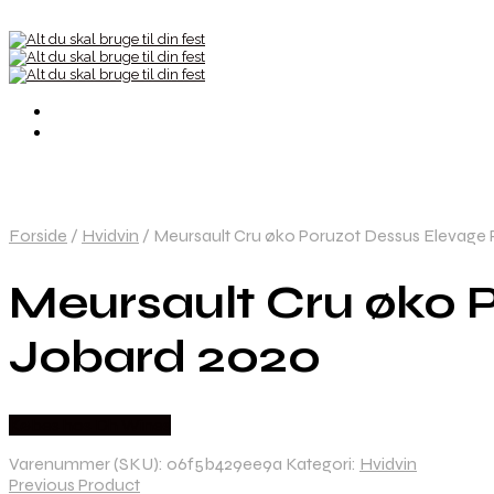
Forside
/
Hvidvin
/
Meursault Cru øko Poruzot Dessus Elevage
Meursault Cru øko 
Jobard 2020
Købes hos Dh Wines
Varenummer (SKU):
06f5b429ee9a
Kategori:
Hvidvin
Previous Product