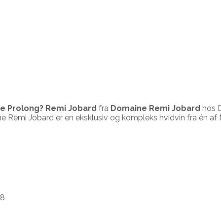
ge Prolong? Remi Jobard
fra
Domaine Remi Jobard
hos D
émi Jobard er en eksklusiv og kompleks hvidvin fra én af M
78