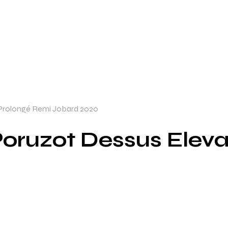
 Prolongé Remi Jobard 2020
Poruzot Dessus Elev