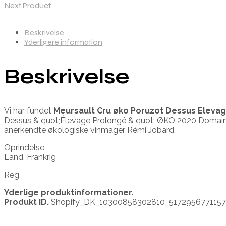
Next Product
Beskrivelse
Yderligere information
Beskrivelse
Vi har fundet
Meursault Cru øko Poruzot Dessus Eleva
Dessus & quot;Élevage Prolongé & quot; ØKO 2020 Domaine R
anerkendte økologiske vinmager Rémi Jobard.
Oprindelse.
Land. Frankrig
Reg
Yderlige produktinformationer.
Produkt ID.
Shopify_DK_10300858302810_517295677115