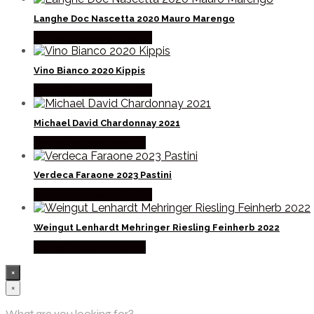
Langhe Doc Nascetta 2020 Mauro Marengo
Købes hos Mere Om Vin
Vino Bianco 2020 Kippis
Købes hos Mere Om Vin
Michael David Chardonnay 2021
Købes hos Winther Vin
Verdeca Faraone 2023 Pastini
Købes hos Mere Om Vin
Weingut Lenhardt Mehringer Riesling Feinherb 2022
Købes hos Winther Vin
×
×
What are you looking for?