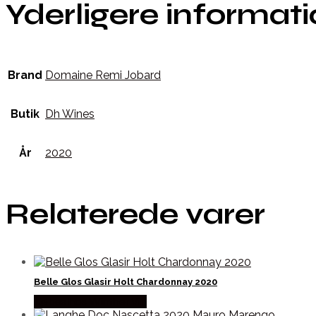
Yderligere informat
Brand
Domaine Remi Jobard
Butik
Dh Wines
År
2020
Relaterede varer
Belle Glos Glasir Holt Chardonnay 2020
Købes hos Winther Vin