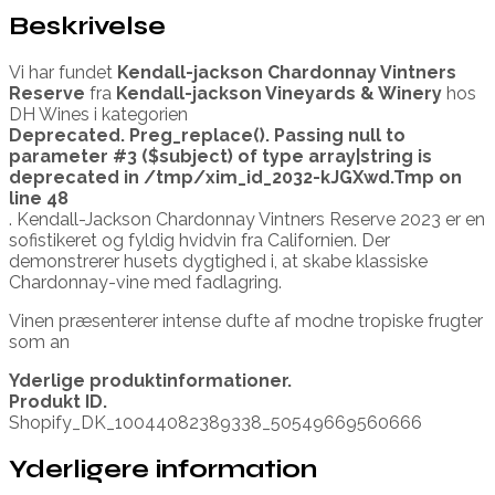
Beskrivelse
Vi har fundet
Kendall-jackson Chardonnay Vintners
Reserve
fra
Kendall-jackson Vineyards & Winery
hos
DH Wines i kategorien
Deprecated
. Preg_replace(). Passing null to
parameter #3 ($subject) of type array|string is
deprecated in
/tmp/xim_id_2032-kJGXwd.Tmp
on
line
48
. Kendall-Jackson Chardonnay Vintners Reserve 2023 er en
sofistikeret og fyldig hvidvin fra Californien. Der
demonstrerer husets dygtighed i, at skabe klassiske
Chardonnay-vine med fadlagring.
Vinen præsenterer intense dufte af modne tropiske frugter
som an
Yderlige produktinformationer.
Produkt ID.
Shopify_DK_10044082389338_50549669560666
Yderligere information