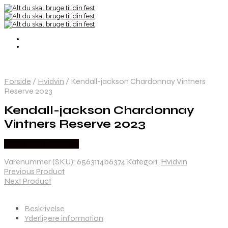
Forside
/
Hvidvin
/
Kendall-jackson Chardonnay Vintners
Reserve 2023
Kendall-jackson Chardonnay
Vintners Reserve 2023
Købes hos Dh Wines
Varenummer (SKU):
6563114b6374
Kategori:
Hvidvin
Previous Product
Next Product
Beskrivelse
Yderligere information