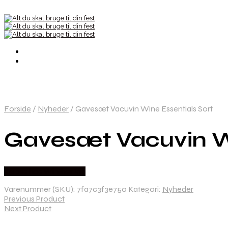
Forside
/
Nyheder
/
Gavesæt Vacuvin Wine Essentials Sort
Gavesæt Vacuvin Wi
Købes hos Winther Vin
Varenummer (SKU):
7fa7c3f3e750
Kategori:
Nyheder
Previous Product
Next Product