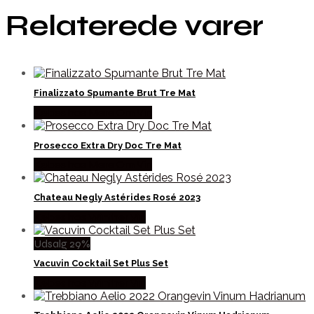
Relaterede varer
Finalizzato Spumante Brut Tre Mat
Købes hos Mere Om Vin
Prosecco Extra Dry Doc Tre Mat
Købes hos Mere Om Vin
Chateau Negly Astérides Rosé 2023
Købes hos Winther Vin
Udsalg 29%
Vacuvin Cocktail Set Plus Set
Købes hos Winther Vin