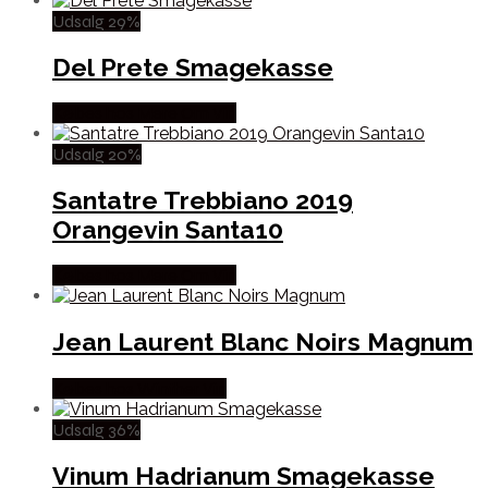
Udsalg 29%
Del Prete Smagekasse
Købes hos Mere Om Vin
Udsalg 20%
Santatre Trebbiano 2019
Orangevin Santa10
Købes hos Mere Om Vin
Jean Laurent Blanc Noirs Magnum
Købes hos Winther Vin
Udsalg 36%
Vinum Hadrianum Smagekasse