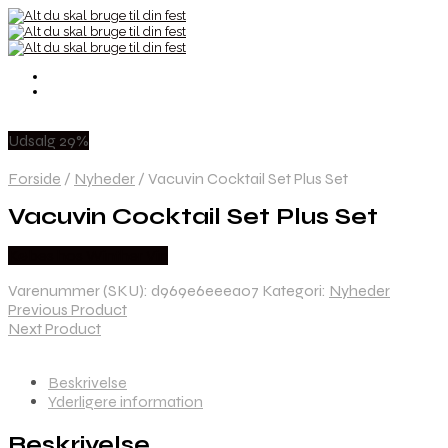
Udsalg 29%
Forside
/
Nyheder
/
Vacuvin Cocktail Set Plus Set
Vacuvin Cocktail Set Plus Set
Købes hos Winther Vin
Varenummer (SKU):
d969e6eeea07
Kategori:
Nyheder
Previous Product
Next Product
Beskrivelse
Yderligere information
Beskrivelse