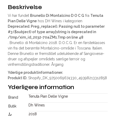
Beskrivelse
Vi har fundet
Brunello Di Montalcino D O C G
fra
Tenuta
Pian Delle Vigne
hos DH Wines i kategorien
Deprecated
. Preg_replace(). Passing null to parameter
#3 ($subject) of type array|string is deprecated in
/tmp/xim_id_2032-70aZM1.Tmp
on line
48
. Brunello di Montalcino 2018. D.O.C.G. Er en førsteklasses
vin fra det berømte Montalcino-område i Toscana. Italien.
Denne Brunello er fremstillet udelukkende af Sangiovese-
druer og afspejler områdets særlige terroir og
vinfremstillingstraditioner. Årgang
Yderlige produktinformationer.
Produkt ID.
Shopify_DK_9750069674330_49398213312858
Yderligere information
Tenuta Pian Delle Vigne
Brand
Dh Wines
Butik
2018
År