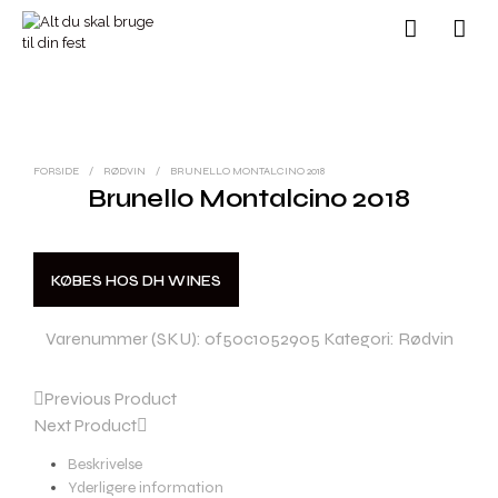
FORSIDE
/
RØDVIN
/
BRUNELLO MONTALCINO 2018
Brunello Montalcino 2018
KØBES HOS DH WINES
Varenummer (SKU):
0f50c1052905
Kategori:
Rødvin
Previous Product
Next Product
Beskrivelse
Yderligere information