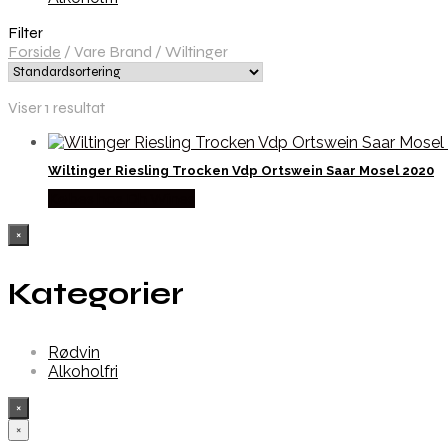
Filter
Forside
/
Vare Brand
/
Wiltinger
Viser 1 resultat
Wiltinger Riesling Trocken Vdp Ortswein Saar Mosel 2020
Købes hos Dh Wines
×
Kategorier
Rødvin
Alkoholfri
×
×