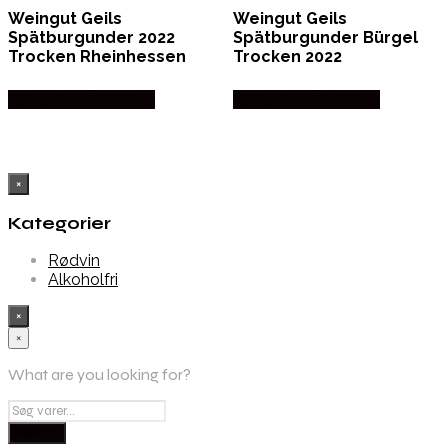
Weingut Geils
Weingut Geils
Spätburgunder 2022
Spätburgunder Bürgel
Trocken Rheinhessen
Trocken 2022
Købes hos Dh Wines
Købes hos Dh Wines
×
Kategorier
Rødvin
Alkoholfri
×
×
What are you looking for?