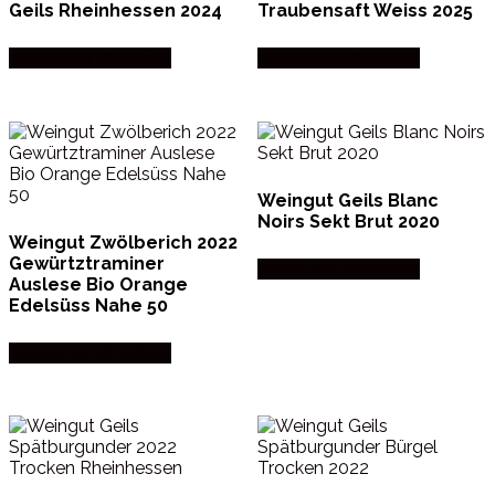
Geils Rheinhessen 2024
Traubensaft Weiss 2025
Købes hos Dh Wines
Købes hos Dh Wines
Weingut Geils Blanc
Noirs Sekt Brut 2020
Weingut Zwölberich 2022
Gewürtztraminer
Købes hos Dh Wines
Auslese Bio Orange
Edelsüss Nahe 50
Købes hos Dh Wines