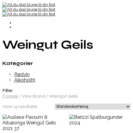
Weingut Geils
Kategorier
Rødvin
Alkoholfri
Filter
Forside
/
Vare Brand
/
Weingut Geils
Viser 14 resultater