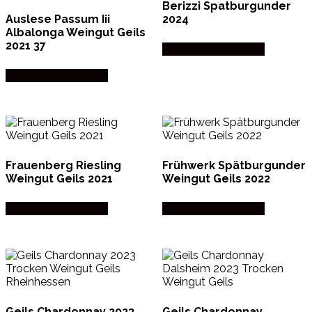
Berizzi Spatburgunder
Auslese Passum Iii
2024
Albalonga Weingut Geils
2021 37
Købes hos Dh Wines
Købes hos Dh Wines
Frauenberg Riesling
Frühwerk Spätburgunder
Weingut Geils 2021
Weingut Geils 2022
Købes hos Dh Wines
Købes hos Dh Wines
Geils Chardonnay 2023
Geils Chardonnay