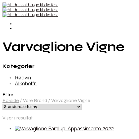
Varvaglione Vigne
Kategorier
Rødvin
Alkoholfri
Filter
Forside
/
Vare Brand
/
Varvaglione Vigne
Viser 1 resultat