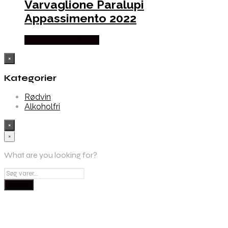
Varvaglione Paralupi
Appassimento 2022
Købes hos Dh Wines
×
Kategorier
Rødvin
Alkoholfri
×
×
What are you looking for?