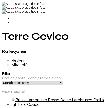
Terre Cevico
Kategorier
Rødvin
Alkoholfri
Filter
Forside
/
Vare Brand
/
Terre Cevico
Viser 1 resultat