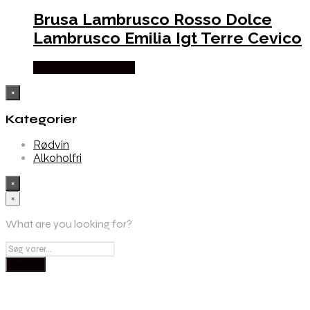
Brusa Lambrusco Rosso Dolce
Lambrusco Emilia Igt Terre Cevico
Købes hos Dh Wines
×
Kategorier
Rødvin
Alkoholfri
×
×
What are you looking for?