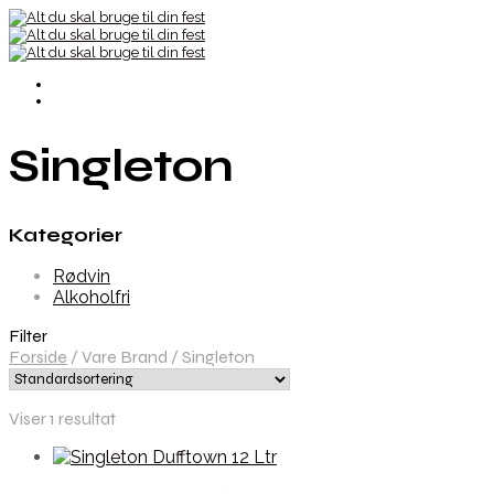
Singleton
Kategorier
Rødvin
Alkoholfri
Filter
Forside
/
Vare Brand
/
Singleton
Viser 1 resultat