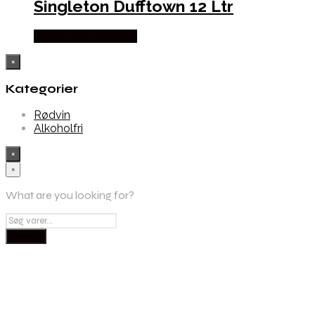
Singleton Dufftown 12 Ltr
Købes hos Dh Wines
×
Kategorier
Rødvin
Alkoholfri
×
×
What are you looking for?