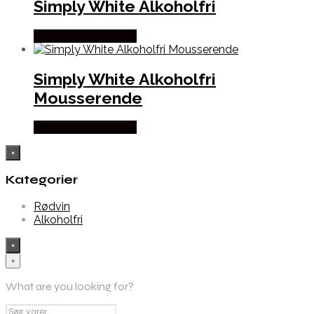
Simply White Alkoholfri
Købes hos Dh Wines
Simply White Alkoholfri
Mousserende
Købes hos Dh Wines
×
Kategorier
Rødvin
Alkoholfri
×
×
What are you looking for?