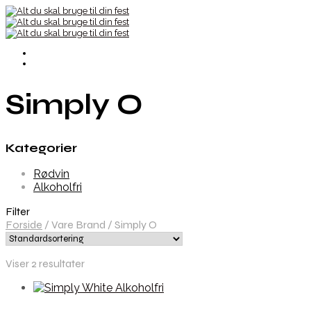
Simply O
Kategorier
Rødvin
Alkoholfri
Filter
Forside
/
Vare Brand
/
Simply O
Viser 2 resultater