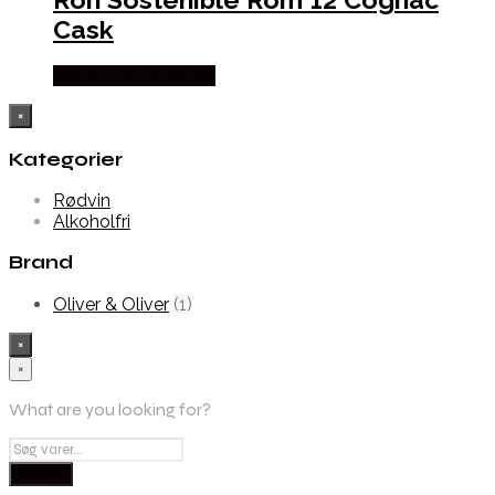
Cask
Købes hos Dh Wines
×
Kategorier
Rødvin
Alkoholfri
Brand
Oliver & Oliver
(1)
×
×
What are you looking for?