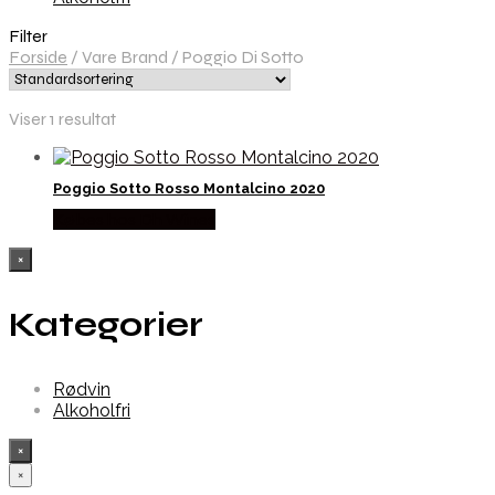
Filter
Forside
/
Vare Brand
/
Poggio Di Sotto
Viser 1 resultat
Poggio Sotto Rosso Montalcino 2020
Købes hos Dh Wines
×
Kategorier
Rødvin
Alkoholfri
×
×