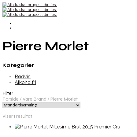
Pierre Morlet
Kategorier
Rødvin
Alkoholfri
Filter
Forside
/
Vare Brand
/
Pierre Morlet
Viser 1 resultat