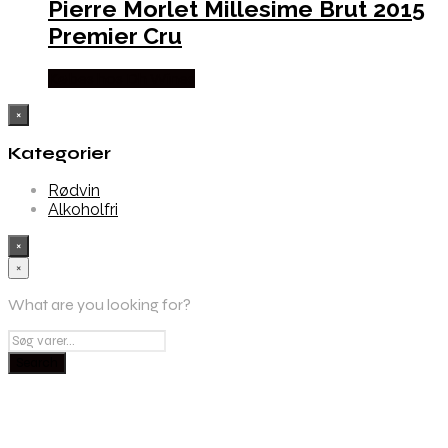
Pierre Morlet Millesime Brut 2015
Premier Cru
Købes hos Dh Wines
×
Kategorier
Rødvin
Alkoholfri
×
×
What are you looking for?