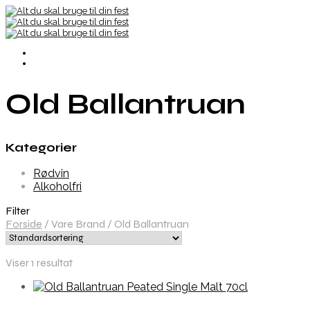
Old Ballantruan
Kategorier
Rødvin
Alkoholfri
Filter
Forside
/
Vare Brand
/
Old Ballantruan
Viser 1 resultat