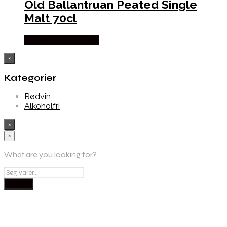
Old Ballantruan Peated Single
Malt 70cl
Købes hos Dh Wines
×
Kategorier
Rødvin
Alkoholfri
×
×
What are you looking for?