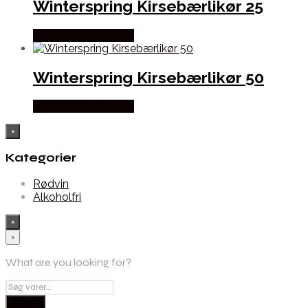
Winterspring Kirsebærlikør 25
Købes hos Dh Wines
Winterspring Kirsebærlikør 50
Købes hos Dh Wines
×
Kategorier
Rødvin
Alkoholfri
×
×
What are you looking for?