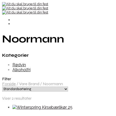
Noormann
Kategorier
Rødvin
Alkoholfri
Filter
Forside
/
Vare Brand
/
Noormann
Viser 2 resultater