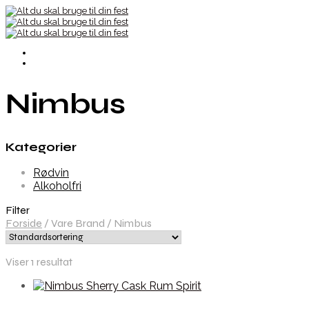
Nimbus
Kategorier
Rødvin
Alkoholfri
Filter
Forside
/
Vare Brand
/
Nimbus
Viser 1 resultat