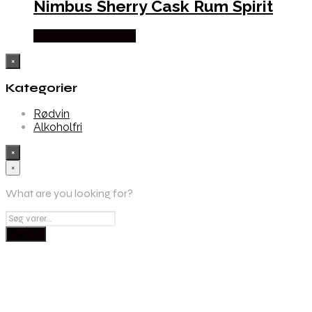
Nimbus Sherry Cask Rum Spirit
Købes hos Dh Wines
×
Kategorier
Rødvin
Alkoholfri
×
×
What are you looking for?