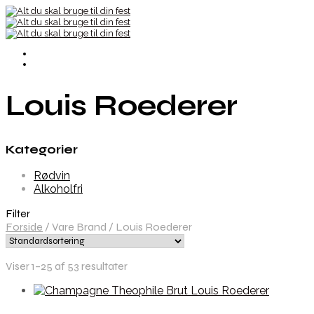
Louis Roederer
Kategorier
Rødvin
Alkoholfri
Filter
Forside
/
Vare Brand
/
Louis Roederer
Viser 1–25 af 53 resultater