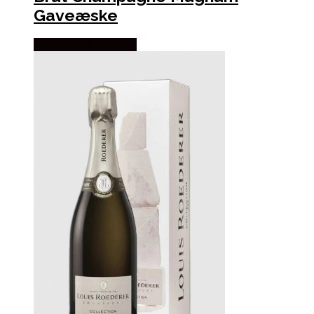
Gaveæske
Købes hos Dh Wines