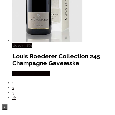
Udsalg 18%
Louis Roederer Collection 245
Champagne Gaveæske
Købes hos Dh Wines
1
2
3
→
×