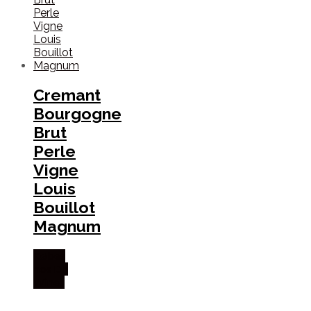
Cremant
Bourgogne
Brut
Perle
Vigne
Louis
Bouillot
Magnum
Købes
hos Dh
Wines