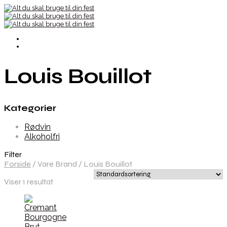
Louis Bouillot
Kategorier
Rødvin
Alkoholfri
Filter
Forside
/
Vare Brand
/
Louis Bouillot
Viser 1 resultat