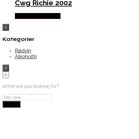
Cwg Richie 2002
Købes hos Dh Wines
×
Kategorier
Rødvin
Alkoholfri
×
×
What are you looking for?