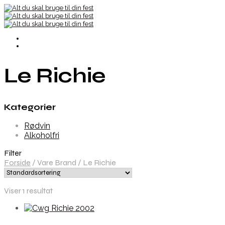
Le Richie
Kategorier
Rødvin
Alkoholfri
Filter
Forside
/
Vare Brand
/
Le Richie
Viser 1 resultat