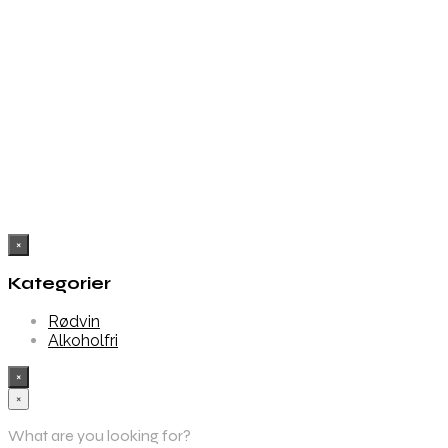
Købes hos Dh Wines
Købes hos Dh Wines
×
Kategorier
Rødvin
Alkoholfri
×
×
What are you looking for?