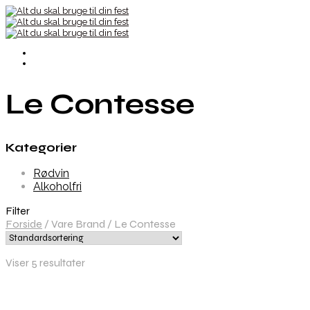
Le Contesse
Kategorier
Rødvin
Alkoholfri
Filter
Forside
/
Vare Brand
/
Le Contesse
Viser 5 resultater