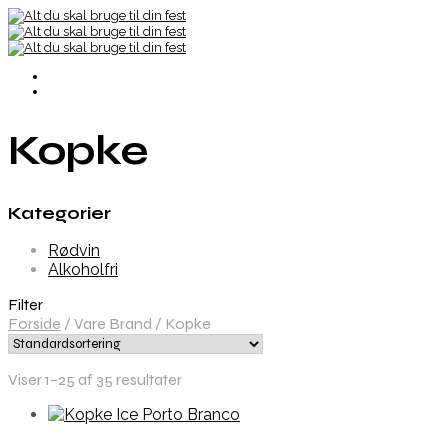
Kopke
Kategorier
Rødvin
Alkoholfri
Filter
Forside
/
Vare Brand
/
Kopke
Viser 1–25 af 35 resultater