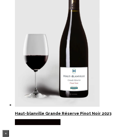
Haut-blanville Grande Réserve Pinot Noir 2023
Købes hos Dh Wines
×