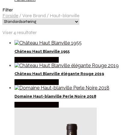
Filter
Forside
/
Vare Brand
/
Haut-blanville
Viser 4 resultater
Château Haut Blanville 1955
Købes hos Dh Wines
Château Haut Blanville élégante Rouge 2019
Købes hos Dh Wines
Domaine Haut-blanville Perle Noire 2018
Købes hos Dh Wines