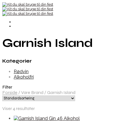
Garnish Island
Kategorier
Rødvin
Alkoholfri
Filter
Forside
/
Vare Brand
/
Garnish Island
Viser 4 resultater