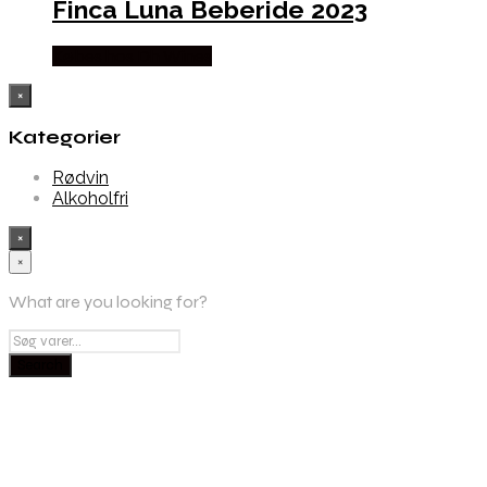
Finca Luna Beberide 2023
Købes hos Dh Wines
×
Kategorier
Rødvin
Alkoholfri
×
×
What are you looking for?