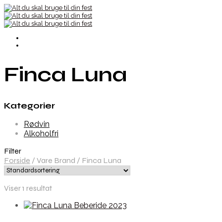
Finca Luna
Kategorier
Rødvin
Alkoholfri
Filter
Forside
/
Vare Brand
/
Finca Luna
Viser 1 resultat