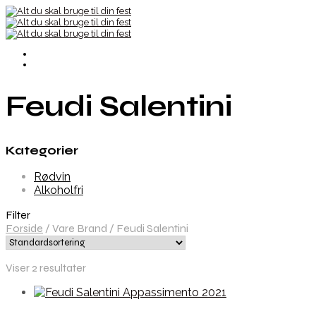
Feudi Salentini
Kategorier
Rødvin
Alkoholfri
Filter
Forside
/
Vare Brand
/
Feudi Salentini
Viser 2 resultater