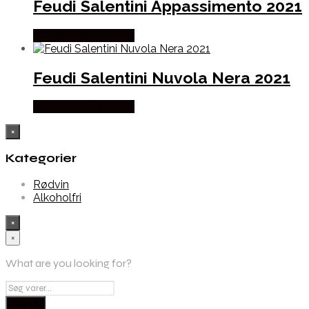
Feudi Salentini Appassimento 2021
Købes hos Dh Wines
Feudi Salentini Nuvola Nera 2021
Købes hos Dh Wines
×
Kategorier
Rødvin
Alkoholfri
×
×
What are you looking for?