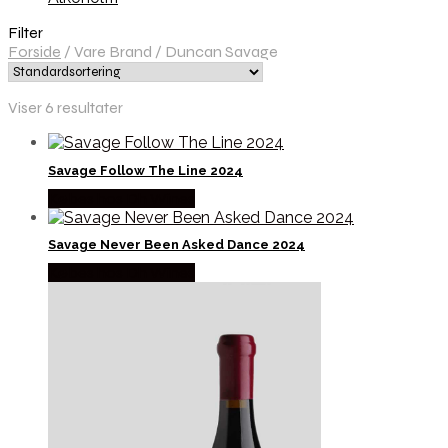
Filter
Forside
/
Vare Brand
/
Duncan Savage
Viser 6 resultater
Savage Follow The Line 2024
Købes hos Dh Wines
Savage Never Been Asked Dance 2024
Købes hos Dh Wines