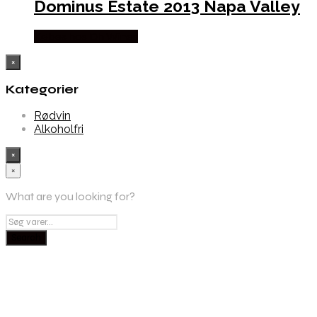
Dominus Estate 2013 Napa Valley
Købes hos Dh Wines
×
Kategorier
Rødvin
Alkoholfri
×
×
What are you looking for?