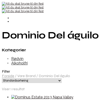
Dominio Del águilo
Kategorier
Rødvin
Alkoholfri
Filter
Forside
/
Vare Brand
/
Dominio Del águilo
Viser 1 resultat