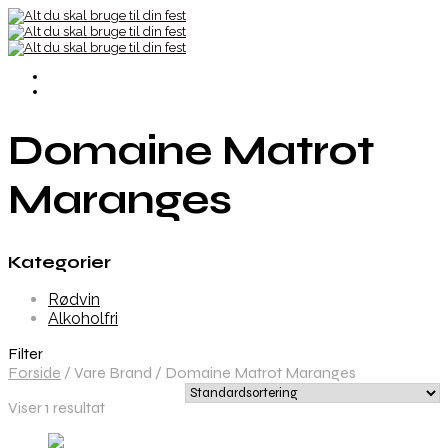
Domaine Matrot
Maranges
Kategorier
Rødvin
Alkoholfri
Filter
Forside
/
Vare Brand
/
Domaine Matrot Maranges
Viser 1 resultat