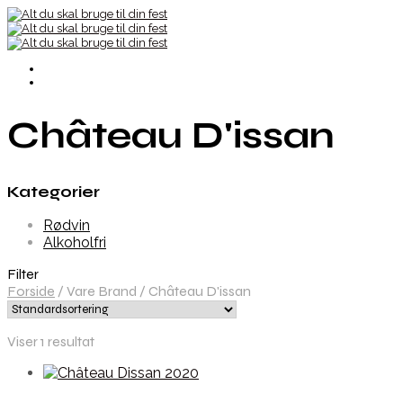
Château D'issan
Kategorier
Rødvin
Alkoholfri
Filter
Forside
/
Vare Brand
/
Château D'issan
Viser 1 resultat