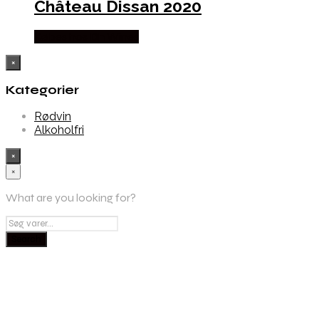
Château Dissan 2020
Købes hos Dh Wines
×
Kategorier
Rødvin
Alkoholfri
×
×
What are you looking for?