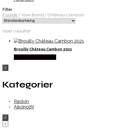
Filter
Forside
/
Vare Brand
/
Château Cambon
Viser 1 resultat
Brouilly Château Cambon 2021
Købes hos Dh Wines
×
Kategorier
Rødvin
Alkoholfri
×
×