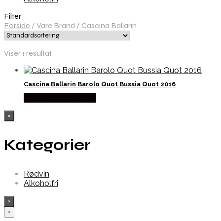
Filter
Forside
/
Vare Brand
/
Cascina Ballarin
Viser 1 resultat
Cascina Ballarin Barolo Quot Bussia Quot 2016
Købes hos Dh Wines
×
Kategorier
Rødvin
Alkoholfri
×
×