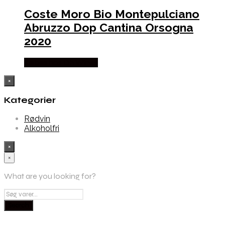
Coste Moro Bio Montepulciano
Abruzzo Dop Cantina Orsogna
2020
Købes hos Dh Wines
×
Kategorier
Rødvin
Alkoholfri
×
×
What are you looking for?