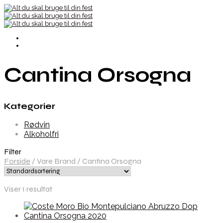
Cantina Orsogna
Kategorier
Rødvin
Alkoholfri
Filter
Forside
/
Vare Brand
/
Cantina Orsogna
Viser 1 resultat