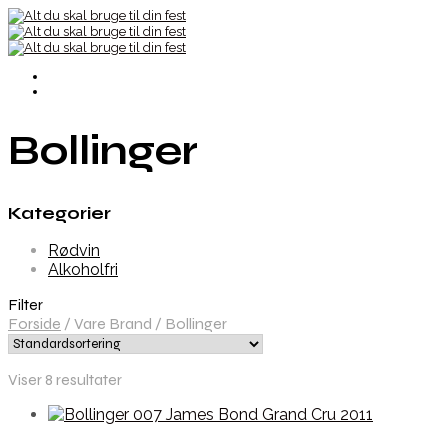
Bollinger
Kategorier
Rødvin
Alkoholfri
Filter
Forside
/
Vare Brand
/
Bollinger
Viser 8 resultater